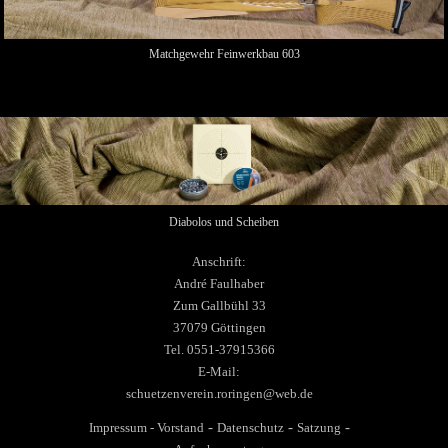
Matchgewehr Feinwerkbau 603
Diabolos und Scheiben
Anschrift:
André Faulhaber
Zum Gallbühl 33
37079 Göttingen
Tel. 0551-37915366
E-Mail:
schuetzenverein.roringen@web.de
-
-
-
Impressum
-
Vorstand
Datenschutz
Satzung