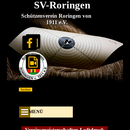
SV-Roringen
Direkt zum Seiteninhalt
Schützenverein Roringen von 
1911 e.V.
Suchen
Menü überspringen
MENÜ
Vereinsmeisterschaften Luftdruck