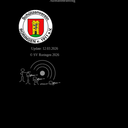
Aufnahmeantrag
Update: 12
.03.2026
© SV Roringen 2026