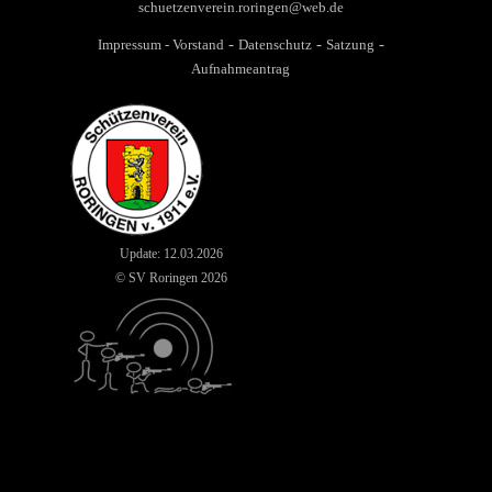
schuetzenverein.roringen@web.de
-
-
-
Impressum
-
Vorstand
Datenschutz
Satzung
Aufnahmeantrag
Update: 12
.03.2026
© SV Roringen 2026