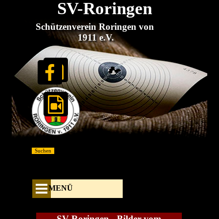
SV-Roringen
Direkt zum Seiteninhalt
Schützenverein Roringen von 
1911 e.V.
Suchen
Menü überspringen
MENÜ
SV Roringen - Bilder vom